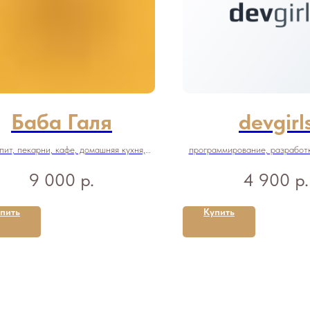
Баба Галя
devgirl
ит, пекарни, кафе, домашняя кухня,
программирование, разработка
хендмейд
женский клуб, женский блог, 
р.
р.
9 000
4 900
пить
Купить