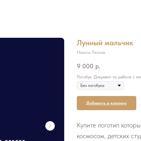
Лунный мальчик
Никита Леонов
9 000
р.
Логобук. Документ по работе с ло
Добавить в корзину
Купите логотип которы
космосом, детских сту