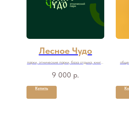
Лесное Чудо
парки, этнические парки, база отдыха, книги,
общеп
былины, рассказы,
р.
9 000
сказки, русский стиль
Купить
Ку