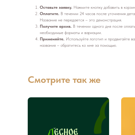
Оставьте заявку.
Нажмите кнопку добавить в корзину
Оплатите.
В течении 24 часов
после уточнения дета
Название не передается – это демонстрация.
Получите архив.
В течении одного дня после оплат
необходимые форматы и вариации.
Применяйте.
Используйте логотип и продвигайте ва
названия – обратитесь ко мне за помощью.
Смотрите так же