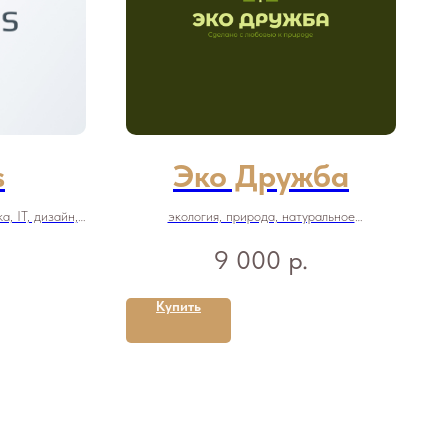
s
Эко Дружба
, IT, дизайн,
экология, природа, натуральное
женский форум
производство, дерево
р.
9 000
Купить