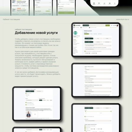
вас нет технического задания
[ оставить заявку ]
скачать презентацию
проекты
отзывы
блог
контакты
логотипы
фирменный стиль
нейминг
соцсети
бесплатные материалы
магазин знаков
Больше 10 лет я занимаюсь графическим
дизайном во всех его проявлениях.
Основная специализация — логотипы,