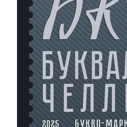
Дизайнер Никита Леонов
237 подписчиков
подписаться в телеграм
Давайте обсудим
ваш проект
Оставляйте заявку даже если у
вас нет технического задания
[ оставить заявку ]
скачать презентацию
проекты