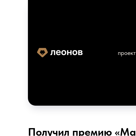
проек
Получил премию «Ма